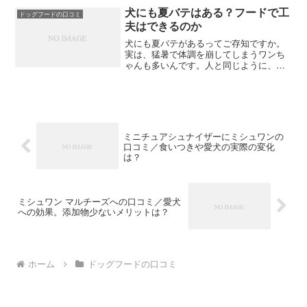
ることで愛犬の健康がどう変わるのか知
犬にも夏バテはある？フードで工
ドッグフードの口コミ
りたい方は参考にしてくださ...
夫はできるのか
犬にも夏バテがあるってご存知ですか。
実は、猛暑で体調を崩してしまうワンち
ゃんも多いんです。人と同じように、犬
も食欲が落ちることがあるんですよね。
そんなときにはフードでちょっとした工
夫をしてみるといいかもしれません。冷
たいおやつや水分がたっぷ...
ミニチュアシュナイザーにミシュワンの
口コミ／食いつきや愛犬の実際の変化
は？
ミシュワン マルチーズへの口コミ／愛犬
への効果。添加物少ないメリットは？
ホーム
ドッグフードの口コミ