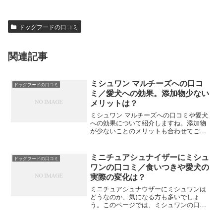
ドッグフードの口コミ
関連記事
ミシュワン マルチーズへの口コ
ドッグフードの口コミ
ミ／愛犬への効果。添加物少ない
メリットは？
ミシュワン マルチーズへの口コミや愛犬
への効果について紹介しますね。添加物
が少ないことのメリットも合わせてご説
明しますので、ぜひ参考にしてみてくだ
さい。多くの飼い主さんが選んでいるミ
シュワンは、愛犬の健康を第一に考えた
ミニチュアシュナイザーにミシュ
ドッグフードの口コミ
フードです。口コミを通...
ワンの口コミ／食いつきや愛犬の
実際の変化は？
ミニチュアシュナウザーにミシュワンは
どうなのか、気になる方も多いでしょ
う。このページでは、ミシュワンの口コ
ミや愛犬の食いつき、実際の変化につい
ていくつか紹介しています。食事を変え